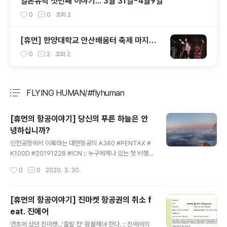
일본유학 첫번째 이야기... 3월 31일~4월9일
0
0
조회
2
[휴먼] 한양대학교 안산배움터 축제 마지막
날...
0
2
조회
2
FLYING HUMAN/#flyhuman
분류 전체보기
주요 글 목록
[휴먼의 항공이야기] 당신의 푸른 하늘은 안
녕하십니까?
글 내용
인천공항에서 이륙하는 대한항공의 A380 #PENTAX #
K100D #20191228 #ICN :: 누구에게나 있는 첫 비행의
기억 ::본가에서 독립하기 위해 내 방의 짐을 하나씩 정리했
작성시간
0
0
2020. 3. 30.
던 날이었던 것으로 기억한다. 책자를 정리하던 나의 눈에
들어온 한 수첩이 있었는데, 표지에 쓰인 글씨는 나의 것이
었다.'어 이것은 뭐지?' 라고 손에 들었던 수첩은 국민학교
[휴먼의 항공이야기] 진마켓 항공권의 취소 f
(현 초등학교) 5학년 시절 적었던 일기장.일기장의 하루는
eat. 진에어
‘비행기를 처음 타는 어린아이’의 시선이 고스란히 담겨있
글 내용
었다.그리고 그날이 생생하게 기억이 났다.그 비행기는 푸
연초에 샀던 진마켓...'출발 전' 환불해야 한다. :: 진에어의