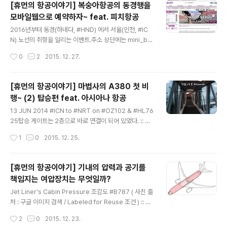
[휴먼의 항공이야기] 복숭아항공의 동경행을
예정된 탑승 항공기의 대부분이 제주항공이 아닌 이스타항
모바일웹으로 예약하자~ feat. 피치항공
공이라는 것이고,올해 예약된 목적지의 대부분이 동경이
글 내용
아니라는 것이다. 그리고 분명한 것은, 작년만큼의 탑승 수
2016년부터 동경(하네다, #HND) 에서 서울(인천, #IC
는 기록(???) 하지 못 할 것이라는 것. ' 주머니 사정이..
N) 노선의 취항을 알리는 이벤트.주소 상단에는 mini_ba
영... ;;; ' 2015년의 여정을 정리하고, 2016년의 항공 이야
nner_04 로 트래킹 코드를 심어 놨다. :: 오사카거점의 복
작성시간
0
2
2015. 12. 27.
기를 힘차게 시작해 보고자, 그리고 새해가 된 기념..
숭아항공... 동경에도 간다. :: 피치항공은 칸사이 공항의 저
비용항공사 터미널을(LCCT) 를 거점으로 하여 상업운항
하는 항공사로, 이미 서울-칸사이 노선은 일 3회에서 일 4
[휴먼의 항공이야기] 마법사의 A380 첫 비
회로 늘리면서, 이미 많은 노선으로 포화상태라까지 불리
행~ (2) 탑승편 feat. 아시아나 항공
우는 서울-동경 노선을 취항하게 되었다. 2016년 2월 5
글 내용
일 ~ 2016년 3월 26일 운항 스케줄#MM1009 편 하네
13 JUN 2014 #ICN to #NRT on #OZ102 & #HL76
다 2:00 출발 서울 4:35 도착#MM1008 편 서울 22:50
25탑승 게이트는 2층으로 바로 연결이 되어 있었다. :: 마
출발 하네다 1:00 +1 ( 다음날 ) 도착 이러한 추가 노선 투
법사의 A380 첫 비행 이야기 (2) - 탑승편 :: 정해진 탑승
작성시간
1
0
2015. 12. 25.
입이 가능 한 것은, 칸사이 공항( ..
시간인 오전 8시30분 보다 빠른 시간에 게이트가 열렸다.
첫 취항을 타는 사람들이 기내를 둘러볼 시간을 준 것이다.
덕분에, 나 또한 탑승좌석이었 던 75K 의 자리에 기내 수
[휴먼의 항공이야기] 기내의 압력과 공기를
화물을 놓고 카메라와 함께 비행기를 둘러보기 시작하였
책임지는 여압장치는 무엇일까?
다. ' 무엇무엇이 있을까~~~~ ' 좌석간격 33inch 의 아시
글 내용
아나 항공 A380 의 이코노미석(트래블 시트)좌측 하단의
Jet Liner's Cabin Pressure 조감도 #B787 ( 사진 출
' 전원 플러그 ' 가 유난히 눈에 띈다. 우선 처음 만나 본 아
처 : 구글 이미지 검색 / Labeled for Reuse 조건 ) :: 여
시아나 A380 의 이코노미 클래스는 좌석간격 33inch 로
압장치는 무엇일까? :: 여압장치... 겁색을 해보니,Cabin P
작성시간
2
0
2015. 12. 23.
비교적 넓은 공간을 만들어 준다..
ress RegulatorCabin PressurizationCabin Press