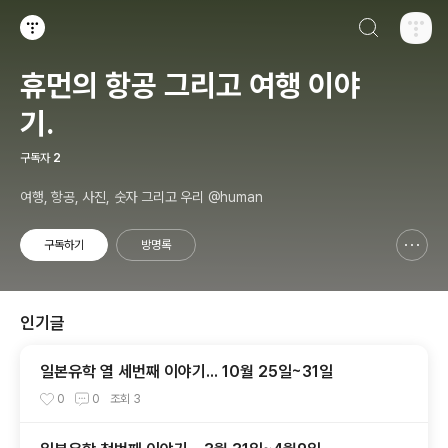
검색하기
티스토리
휴먼의 항공 그리고 여행 이야
기.
구독자
2
여행, 항공, 사진, 숫자 그리고 우리 @human
구독하기
방명록
신고하기 레이어
열기
인기글
일본유학 열 세번째 이야기... 10월 25일~31일
0
0
조회
3