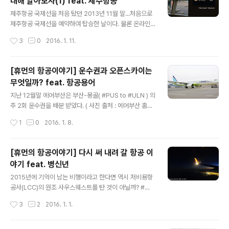
대해 알아보자(1) feat. 제주항공
신규노선이기도 하고,하노이에 가본적이 없기에 휴가를 내
글 내용
지 않아도 되는 스케줄인 금요일 저녁 출발, 월요일 아침 도
제주항공 국제선을 처음 탔던 2013년 11월 말...처음으로
착의 항공권을 급하게 예약하였다. 20만원 이하의 가격으
제주항공 국제선을 예약하여 탑승한 날이다. 물론 온라인
로 저렴하게 예약하였기에 평소 답지 않게 금액도 정확하
을 통해 구매했다. :: 국내 저비용항공사(LCC)의 수수료 -
작성시간
3
0
2016. 1. 11.
게 확인을 안했는데... ' 안했는데 ;;; ..
제주항공 편 :: 국제선 점유율 14%... 이 수치는 2008년
0.05% 에 불과하던 국내 LCC(Low Cost Carrier, 저비
용항공사 or 저가항공사)의 2015년 10월까지의 국제선
[휴먼의 항공이야기] 운수권과 오픈스카이는
누적 수송 점유율이다. 매년 탑승자가 늘어나고 있으며 온
무엇일까? feat. 항공용어
라인채널을 이용한 예약은 꾸준히 늘고 있다. 관심이 높아
글 내용
지다보니, 다양한 프로모션 및 이벤트 티켓부터 일반 티켓
지난 12월말 에어부산은 부산-몽골( #PUS to #ULN ) 의
까지의 예약이 꾸준히 늘어나고있는 형국이다. ( 수송 점유
주 2회 운수권을 배분 받았다. ( 사진 출처 : 에어부산 홈페
율 출처 : 국토교통부 항공시장동향 15년 11월호 ) 물론 그
이지 ) :: 운수권과 오픈스카이(항공자유화 협정)는 무엇일
작성시간
1
0
2016. 1. 8.
에 따라 관심이 더 높아지는 것은 티켓의 예약과 ..
까?? :: 항공업에 있어 운수권은 상업 운송을 목적으로 비행
기를 목적지까지 띄울 수 있는 권리이다.항공사가 운수권
을 얻기 위해서는 통상 출발지인 자국의 정부와 도착지인
[휴먼의 항공이야기] 다시 써 내려 갈 항공 이
해당 국가가 출발지와 도착지의 노선간에 주 몇 회의 비행
야기 feat. 병신년
기를 띄울 수 있는지 합의를 한 후 각국의 항공사에 운수권
글 내용
을 배분하는 방식으로 진행된다. 최근(2015년 12월 26
2015년에 기억이 남는 비행이라고 한다면 역시 저비용항
일) 국토부에서는 몽골과 대만으로 가는 노선의 운수권을
공사(LCC)의 원조 사우스웨스트를 탄 것이 아닐까? #WN
배분하였는데 분배가 된 노선과 항공사는 다음과 같다. [중
1221 #DAL to #LAX #B737 :: 돌아보는 2015년 비행
작성시간
3
2
2016. 1. 1.
국]서울(#SEL)-구이양(#KWE) : 대한항공 주 3회서울(#
과 다시 시작될 항공 이야기 :: 2016년 새해가 밝았다. 올
SE..
해도 여지없이 비행기와 함께 갈 계획을 마음에 담아두고
시작하는 그런 새해이다. 작년과 달라진 것이 있다면올해