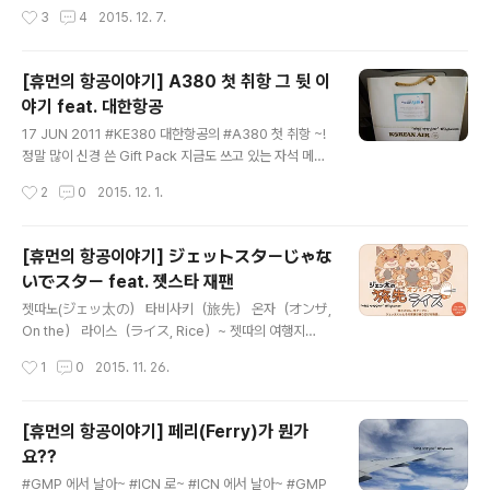
선을 시작으로 첫 상용 운항을 시작하였다. 기체는 #A32
스트 탑승 여러모로 기대를 했던 비행이다. :: 그들의 특별
작성시간
3
4
2015. 12. 7.
0 를 주력으로 #B737 을 함께 운영..
한 Love & Luv :: 9월 28일이었다. 3일간의 시카고 여행
과 더불어 나에게 가장 기대가 되었던 여정이 있었으니, 그
것은 바로 LCC 의 원조 LCC 의 맡형 사우스웨스트 ( IAT
[휴먼의 항공이야기] A380 첫 취항 그 뒷 이
A : WN , #southwest ) 의 WN31 편이다. 사우스웨스
야기 feat. 대한항공
트 항공사는 1967년에 설립된 미국의 대표적인 저비용항
글 내용
공사로 Dallas - Houston - San Antonio 의 세 도시를
17 JUN 2011 #KE380 대한항공의 #A380 첫 취항 ~!
삼각형의 노선으로 잡아 1971년 첫 상업운항을 시작하였
정말 많이 신경 쓴 Gift Pack 지금도 쓰고 있는 자석 메모
다.현재 702대의 기체를 운영 중이며 ( 출처 : planespot
지 등 유용한 것들이 많이 있었다. :: 꿈의 비행 A380 :: 오
작성시간
2
0
2015. 12. 1.
ters ..
래되었다면 오래된 묵힌 이야기...대한항공의 첫 A380 취
항 탑승을 시작으로 이런저런 항공 이야기를 써 보겠다는
신념은 1년, 2년이 지나 벌써 4년 전의 일이 되어 버렸다.
[휴먼의 항공이야기] ジェットスターじゃな
[처음에 의욕적으로 시작했던 항공 이야기 서편(???)]휴먼
いでスター feat. 젯스타 재팬
의 A380 이야기 - 처음 쓰는 비행 이야기 그리고 시작 :) -
글 내용
-> 바로가기 LINK KE380 이라는 편명으로 6월 17일 첫
젯따노(ジェッ太の） 타비사키（旅先） 온자（オンザ,
운항을 시작한 대한항공의 A380 은 첫 취항일이 두 번인
On the） 라이스（ライス, Rice）~ 젯따의 여행지
가 세 번 미루어질 정도로 우여곡절이 많았다. 물론 당시의
밥!!!! #잉 ' 어쩜 캐릭터 스토리도 이리 잘 만들까?? ' :: 젯
작성시간
1
0
2015. 11. 26.
일본의 대지진은 물론 ' 하..
스타? 제트스타? Jetstar? :: 젯스타?? 제트스타?? 어디서
많이 들어 본 것 같다. 호주에서 좀 있었다는 분들은 대번
알 것이고, #응정말그런가 일본에서 좀 있었다는 분들은
[휴먼의 항공이야기] 페리(Ferry)가 뭔가
아주아주 예쁜 배우인 !!! 桐谷美玲(Kiritani Mirei)의 C
요??
M 을 떠 올릴지도 모른다. 젯또스타쟈나이데스타~~~~ 작
글 내용
년에 젯스타 CM 에서 밀던 ' 스타~ ' 체... 일본 답다고 생
#GMP 에서 날아~ #ICN 로~ #ICN 에서 날아~ #GMP