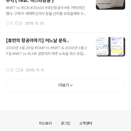
추억 ( feat. 이스타항공 )
티웨이 항공을 기억하는 것이고, 당시 영업 대상의 부장님
글 내용
이 인도 사람들을 데리고 예약 시스템을 정비하고 있다고
#NRT to #ICN #ZE604 #국민항공사 #읭 ?짜릿하긴
했던 기억이 가물가물 #가물 ... #말도잘안들었다고했나 #
했다. 구매 뒤 예매확인에서 환율 단위를 보았을때와 수속
가물가물 티웨이항공은 전신인 한성항공은 2003년 5월
카운터가 잘못 안내되어 있는 것을 보았을 때... ;;; :: 짜릿하
작성시간
1
2
2015. 11. 13.
설립된 충청항공(주)이 2004년 8월 (주)한성항공으로 상
다 못해 이상하다 :: 2015년의 한 여름이었다. 일본으로 가
호를 변경하고 2005년 8..
기 위해 티웨이의 #TW295 편을 이용하여 사가에 당도하
여 약 2주간 여행을 마친 뒤 이스타의 #ZE604 편으로 돌
[휴먼의 항공이야기] 어느날 문득..
아오려는 참 이었다. 항공권은 참 저렴하게 구매하였다. 특
글 내용
2000년 6월 28일 #GMP to #NRT & 2000년 6월 2
히, 이스타항공의 비행편은 동경의 나리타에서 인천까지
9일 #NRT to #LHR 공항에서 하루 노숙을 하고 유럽으
세금을 포함하여 9,340엔에 구매하였다. 굉장히 만족할
로 향하였더랬다. :: 문득... :: 지난 추석 연휴를 활용하여 9
만한 가격이었지만, 이스타항공의 홈페이지 그리고 모바일
일간의 짧은 미국 여행을 다녀왔다. 조금 빡빡한 일정이었
의 ' 예매정보 ' 에서 보여졌던 화면이 나를 짜릿하게 했었
작성시간
2
0
2015. 11. 11.
는데, 일정은 다음과 같았다. 9월 26일 : ICN-ORD OZ2
던 것 같다. 그래 기억한다. ( 이스타 항공 모바일 웹 페이..
369월 28일 : MDW-ICT-DAL WN31 ( ICT 즉 Wichit
a 내렸다 새로운 손님을 태우고 다시 랜딩 )9월 29일 : DA
더보기
L-HOU WN199월 30일 : HOU-DAL-LAX WN46 &
WN1221 ( DAL 경유 )10월 4일 : LAX-ICN OZ201[각
Three Code 명칭] ICN : 인천국제공항 ( Incheon Inte
rnational Airport )O..
의안내
티스토리
로그인
고객센터