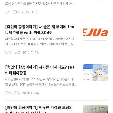
각이 들었다. 국내에서는 어떻게 알려져 있을까? 그리고 '
로~( 어디든 가도 급격한 턴은 필수~ 사진은 페리가 아닙
뭐가 국내 용어로 어울릴까? ' 하여, 검색을 좀 해보니 제트
니다 참고용입니다 ^^;; #OZ236 ) :: 페리(Ferry)가 뭔가
작성시간
1
2
2015. 11. 19.
스타 보다는 젯스타가 국내용어로 어울..
요? :: 어딘가 낯설지 않은 이름이다. 페리?Ferry? 배인가?
항공 용어에서 페리는 ' 승객을 태우지 않고 빈 상태에서 이
동하는 것 ' 을 뜻하는데 비행기가 자주 오가는 휴먼의 집
[휴먼의 항공이야기] 새 술은 새 부대에 fea
상공에서도 ' 쿠아아아아아~ ' 하는 평소보다 큰 소리가 난
t. 제주항공 with #HL8049
다면 ' 페리인가? ' 할 정도로 낮게 난다. 이러한 페리 운항
글 내용
(Ferry Flying)은 Wikipedia에서 다음과 같이 정의하고
제주항공의 새로운 BI JEJU air :)홈페이지에는 ' 아시아
있다. ( WIKIPEDIA 바로가기 ) ' Ferry flying refers to
최고의 LCC로 발 돋움 하기 위한 의지를 제주의 자연을 형
delivery flights for the purp..
상화한 디자인으로 표현 '이라고 소개되어 있다. :: 새 술은
작성시간
6
2
2015. 11. 17.
새 부대에 :: 제주항공은 지난 9월 말 IPO(주식 상장)을 앞
두고 로고를 포함하여 전체적인 디자인을 변경한 BI 변경
안을 발표하였다. 전과 같으면서도전과 다르면서도전과 같
[휴먼의 항공이야기] 사가를 아시나요? fea
은 너~ 뭐 그런 느낌적인 느낌이다. 물론 한층 더 깔끔해지
t. 티웨이항공
고, 한층 더 눈에 들어온다.( 디자인 부분은 개인별로 다 다
글 내용
르겠지만~ ) 이에 발 맞추어, 11월 6일 공개한 주식 상장은
사가공항에서 하카타역까지는 무려(?) 1시간 30분 밖에
공모가 대비 상당히 높은 시초가 49,500원으로 시작하였
안 걸린다. 나리타공항에서 도쿄 시내로 들어가는 정도랄
고 AK홀딩스와 함께 항공주 분야의 뜨거운 감자가 되어가
까... #는나만의생각 (?) :: 티웨이 그리고 사가 :: 티웨이항
작성시간
2
2
2015. 11. 16.
는 듯하다. 이 분야를 파고 파고 또 파도 전문가 분..
공은 필자에게 두 가지 기억이 있는데. 하나는 은행 영업을
하던 시절의 이름그리고 전신이 한성항공이라는 점이다.
은행영업을 하던 시절의 이름의 추억은 현재의 티웨이 홀
[휴먼의 항공이야기] 짜릿한 가격과 보딩의
딩스가 관리하기 전 토마토 저축은행이 대주주였던 시절의