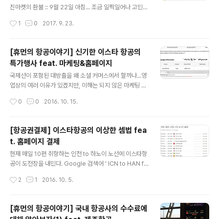
른 빛의 대한항공이었고, 이쁜 승무원분이 나에게 장난감
진마켓의 환불 :: 9월 22일 아침... 조금 일찍일어나 고민을
을 선물로 주었으며, 창밖에 놀라운 광경에 눈을 떼지 못했
마무리 지었다. ' 다음주에 남미를 가는데, 미리 싸게 사두
작성시간
1
0
2017. 9. 23.
다는 것을... 어느 날 하늘 위 #SONY #RX100M3 비행기
었다고 해도 바로 전주 주말 삿포로 행은 좀 힘들지 않겠
를 꽤..
어? ' 라는 고민... 그래서, 바로 졸린눈을 부비고, 컴퓨터를
켜고, 예약확인을 하고, 승객이름 옆의 ' 확인 ' 칸에 체크하
[휴먼의 항공이야기] 신기한 이스타 항공의
고 환불을 누르려고 할려던 참이었다. ' 아 특가 항공권은
특가행사 feat. 마케팅&홈페이지
다른 취소 수수료 조건이 붙지??? ' 그래서 아래를 보니 '
글 내용
진MARKET ' 운임규정 최대 체류기간 : 15일환불 : 출발
국제선이 포함된 대방출을 왜 소셜 커머스에서 할까나...영
전 ' 가능 ' !!!! 7만원 징수 출발후는.... 17만원 10만원의 N
업상의 여러 이유가 있겠지만, 이해는 되지 않은 마케팅 방
O-SHOW 비용 추가인 것 같다. 그럼, 138,600원에 구
법이었다. :: 이스타 항공에 홈페이지 9999-12-31 :: 지난
작성시간
0
0
2016. 10. 15.
매를 했으니 6..
달이었다. 티몬에서 이스타항공의 ' 얼리버드 ' 행사를 한다
고 이메일이 날라왔다. 마침 모회사의 ' 페이코 ' 의 포인트
를 제법 가지고 있던터라 주말 1박 2일의 홍콩항공권을 생
[항공권결제] 이스타항공의 이상한 셈법 fea
각보다 저렴하게 구매할 수 있었다. 아무튼.... 뭔가 궁금해
t. 홈페이지 결제
졌다. ' 왜 이런행사를 최근에 리뉴얼을 한 홈페이지를 알리
글 내용
기 위해 활용하지 않지? ' 라고.. 이스타항공은 최근 홈페이
현재 매일 10편 취항하는 인천 to 하노이 노선에 이스타항
지 리뉴얼을하며, ' Exciting 요금 ' 을 신설하였다. 이 자리
공이 도전장을 내민다. Google 검색어 ' ICN to HAN fli
는 위탁수하물이 허용이 되지 않는 것으로 가볍고 저렴한
ght ' 검색 결과화면 캡처 :: 1+1 은? 귀.. 귀요... 응? - 이스
작성시간
2
1
2016. 10. 5.
가격의 여행을 지향한다. 보통 이러한 요금제가..
타항공의 이상한 셈범 :: 이스타항공이 11월 1일부터 인천
에서 하노이로 새로운 하늘길의 문을 연다.그 신규 취항의
일환으로 지난주 금요일 ( 9월 30일 ) 노선하나로 홈페이
[휴먼의 항공이야기] 국내 항공사의 수수료에
지가 마비가 되었던 ' 특가 ' 이벤트를 진행하게 되었는데.