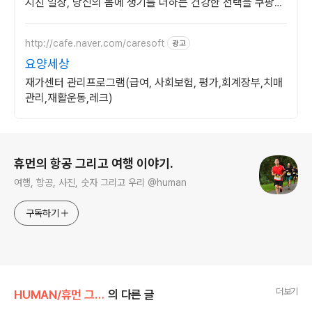
지친 일상, 당신의 몸에 생기를 더하는 건강한 선택을 쿠팡에
서.
http://cafe.naver.com/caresoft
광고
요양세상
재가센터 관리프로그램(급여, 사회보험, 평가,회계장부,치매
관리,재활운동,레크)
로그 정보
휴먼의 항공 그리고 여행 이야기.
여행, 항공, 사진, 숫자 그리고 우리 @human
구독하기
더보기
HUMAN/휴먼 그리고 이야기
의 다른 글