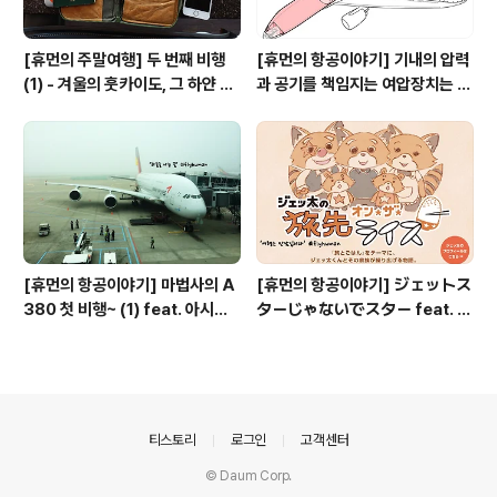
[휴먼의 주말여행] 두 번째 비행
[휴먼의 항공이야기] 기내의 압력
(1) - 겨울의 훗카이도, 그 하얀 관
과 공기를 책임지는 여압장치는 무
문 신치토세공항 -
엇일까?
[휴먼의 항공이야기] 마법사의 A
[휴먼의 항공이야기] ジェットス
380 첫 비행~ (1) feat. 아시아
ターじゃないでスター feat. 젯
나 항공
스타 재팬
의안내
티스토리
로그인
고객센터
© Daum Corp.