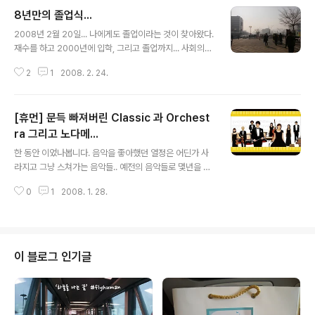
8년만의 졸업식...
글 내용
2008년 2월 20일... 나에게도 졸업이라는 것이 찾아왔다.
재수를 하고 2000년에 입학, 그리고 졸업까지... 사회의
문을 두드린지 벌써 3개월.. 2006년 일본 교환유학으로,
2
1
2008. 2. 24.
2007년은 9학기의 2개의 과목 그리고 코스모스 졸업을
피하기 위한 휴학으로.. 약 2년간 잘 찾지 못한 나의 학교
한양대학교 안산캠퍼스... 컴퓨터공학을 전공으로 전공이
[휴먼] 문득 빠져버린 Classic 과 Orchest
외의 많은 교양과목 그리고 체육수업을 들을 수 있었던 시
간... 학기중 모았던 돈을 바탕으로 대부분의 방학을 배낭여
ra 그리고 노다메...
글 내용
행과 외국 인솔 생활로 외국에서 보냈던 소중한 시간... 내
한 동안 이었나봅니다. 음악을 좋아했던 열정은 어딘가 사
게 정말로 소중한 기회였던 일본 교환유학 1년의 고베 생
라지고 그냥 스쳐가는 음악들.. 예전의 음악들로 몇년을 지
활... 비록 전공에 맞추어 진로를 선택하지 못했지만 언젠가
냈던 것 같습니다. 이승환의 새로운 앨범이 나오고 토이의
전공과 지금의 일을 조화 시킬 수 있도록 기회를 주었던 나
0
1
2008. 1. 28.
새로운 앨범이 나오며, 김동률의 새 앨범이 나오니 이제는
의 전공..
무언가 숨통이 트이는 것 같습니다. 물론 요즘 음악중에도
좋은 음악들이 많지만 말이져. 예전에 음악방송을 했을 때
는 대중가요 혹은 올드팝으로 진행했었는데 이 관념을 깬
드라마로 요즘은 새로운 음악에 빠져들고 있습니다. ' Clas
이 블로그 인기글
sic ' ... 저의 지인들은 믿지 못하겠지만 어릴때 약 5~6년
여정도 바이올린을 했던 적이 있었습니다. 물론 지금은 손
이 굳어 얼마나 할지는 모르겠지만 그때는 분명히 즐겁게
바이올린을 켰더랬지요. 그때부터 였는지 모르겠습니다.