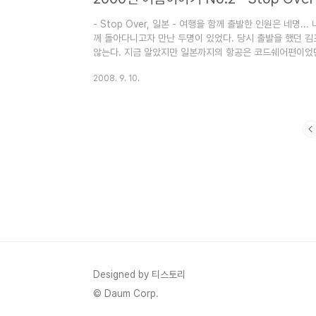
- Stop Over, 일본 - 여행을 함께 출발한 인원은 네명
께 돌아다니고자 만난 두명이 있었다. 당시 출발을 했던 
않는다. 지금 알았지만 일본까지의 항공은 코드쉐어편이
뿐... 사실 김포공항을 통해 외국에 나간건 이때가 세번째였
2008. 9. 10.
그리고 97년 프랑스 세계청소년 대회를 갈때, 하지만 내
근반이 아니었을까.. 나리타 시내에서... 나리타에 도착하
향하였다. 물론 이날은 노숙이 계획이었기 때문에 노숙 할 
기..
Designed by 티스토리
© Daum Corp.