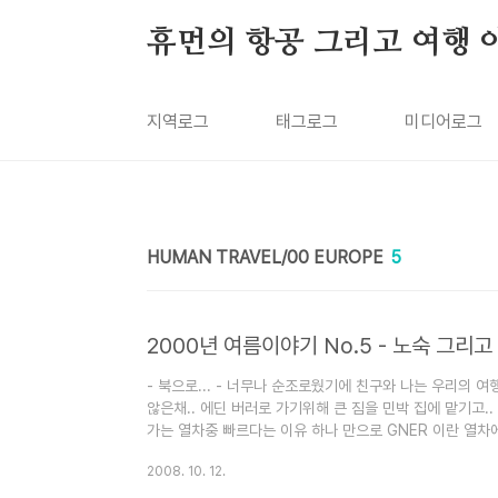
본문 바로가기
휴먼의 항공 그리고 여행 
지역로그
태그로그
미디어로그
HUMAN TRAVEL/00 EUROPE
5
2000년 여름이야기 No.5 - 노숙 그리고
- 북으로... - 너무나 순조로웠기에 친구와 나는 우리의 여
않은채.. 에딘 버러로 가기위해 큰 짐을 민박 집에 맡기고.. 정
가는 열차중 빠르다는 이유 하나 만으로 GNER 이란 열차에
고속 열차다.. ㅡ.ㅡㅋ ) - 영국 귀인을 만나다.. - 나중에
2008. 10. 12.
이었다.. 오후에 출발한 GNER은 에딘버러는 커녕 반도 못
은 York... 해는 뉘엇 뉘엇 지고.. 하여 친구와 나는 듣도