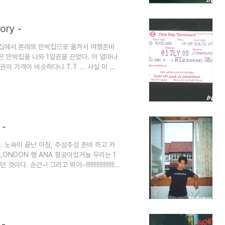
ry -
목사님집에서 본래의 민박집으로 옮겨서 여행준비
은 민박집을 나와 1일권을 끈었다. 이 얼마나
이 가격이 비슷하다니 T.T ... 사실 이 일
. 물론 티켓팅을 하지 않아도 되는 독일권에
로 이용하는 이들을 가끔 볼때면 참... 이용
e Day Travel Card... 가지고 있으
짜와 가격이 선..
 -
다. 노숙이 끝난 아침, 주섬주섬 준비 하고 카
LONDON 행 ANA 항공이었거늘 우리는 1
~! 그리고 뛰어~!!!!!!!!!!!!!!!!!!! '
로 향하였다. 짐을 들고 미친듯이 셔틀버스를 타
수는 있었으나 이게 왠일.. ' Over Book
다 ㅡ.ㅡㅋ ) 그날 비행기는 만석이었던 것이
 -