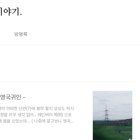
이야기.
방명록
 영국귀인 -
행이 어떠한 난관(?)에 봉착 할지 상상도 하지
말 아무 생각 없이.. 에딘버러 쪽(!!!) 으로
 몸을 싣었는데... ( 나중에 알고보니 영국의
 안거지만.. 우리는 야간 열차를 탔어야 했던 것
가고 종착역에 서는게 아닌가.. 그 역의 이름
 보도 못한 이역의 근방의 숙소를 알아 보기로..