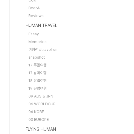
CCK
Beer&
Reviews
HUMAN TRAVEL
Essay
Memories
여행런 #travelrun
snapshot
17 주말여행
17 남미여행
18 유럽여행
19 유럽여행
09 AUS & JPN
06 WORLDCUP
06 KOBE
00 EUROPE
FLYING HUMAN