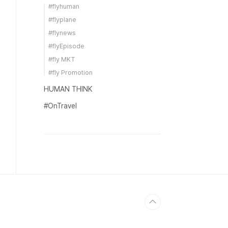
#flyhuman
#flyplane
#flynews
#flyEpisode
#fly MKT
#fly Promotion
HUMAN THINK
#OnTravel