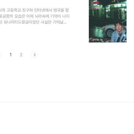
... 나의 고등학교 친구와 인터넷에서 영국을 함
김포공항의 모습은 이제 뇌리속에 기억이 나지
었던 유나이티드항공이었던 사실만 기억날
다. 95년 필리핀 세계청소년 대회를 갈 때,
손으로 준비해 떠나는 여행이었기에 두근반 새
여 비행기에서 만난 형과 5명이 나리타 시내로
장소도 섭외(?)해 두고 짐을 짐보관소에 맡
1
2