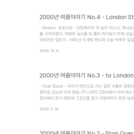
그리하여 근방을 걷고 걷고 또 걷고 하였지만 결국 ..
2000년 여름이야기 No.4 - London Sto
- Reserv. 유로스타 - 런던에서의 첫 날이 지나고, 
를 시작하였다. 어제의 실수를 되 풀이 하지않기 위해 오늘
안타까운 일인가.. 어제 산 두개의 편도와 오늘 하루의 일일권
일권의 힘은 런던 뿐 아니라 여러 도시에서 위력을 발휘한다
2008. 10. 8.
서도 일일권이 존재 하나 그곳에서 티켓을 사지 않고 무단으
할땐 확실하게 이용하자고~!! 둘째날 부터 구입하기 시작했던 On
면 든든하다. 첫날 샀던 Underground Single TKT 날
2000년 여름이야기 No.3 - to London
- Over Book - 우리가 런던으로 가는 길은 수훨치 않았
운터로 갔는데 이게 왠일~!?! 나리타 2청사에서 타야 하는 
청사에서 잤기 때문에 그곳인줄 알고 여유부리다 완전 늦었던 것이다. 순간
나홀로 집에.... ' 캐빈의 가족들이 달리듯 우리는 2청사
2008. 9. 18.
고 재촉하며 그리고 겨우 출발 30여분 전 우리는 티켓팅을 할 
' 이랜다.. ( 물론 이때는 뭔소리인지 모르고 해주는대로 했
다. 우리 5명은 어찌 할 바를 모르고 있는데..
2000년 여름이야기 No.2 - Stop Over