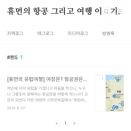
본문 바로가기
휴먼의 항공 그리고 여행 이야기.
지역로그
태그로그
미디어로그
방명록
편도
1
[휴먼의 유럽여행] 여정은? 항공권은? - 편도신공 & 스타얼라이언스 예매 -
작년에 이어 유럽을 가겠다고 마음을 먹으니, 누구
나 그렇듯이 왕복하는 항공권을 어떻게 하느냐가 고
민이 되었다.이번 여정의 시작은독일에서 ‘옥토버페
스트를 짧게 제대로 즐기자.’ 독일 린다우에서 ‘3개
2019. 8. 27.
국 마라톤 대회라는 것을 하니 참가해 보자.’ 그리고
쉴 수 있는 곳에서 ‘천천히 사진 찍으면서 다녀볼
까?’정도를 정해 두었기에, 뮌헨과 린다우 일정 후
1
에는 ‘이탈리아를 갈까?’ ‘스위스를 갈까?를 두고 한